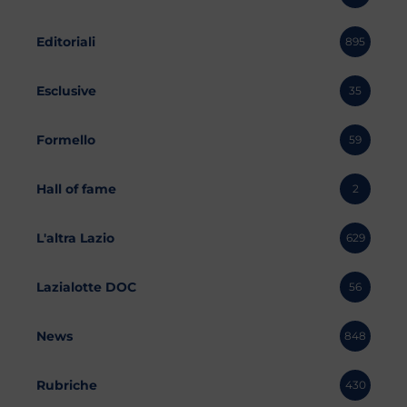
Editoriali
895
Esclusive
35
Formello
59
Hall of fame
2
L'altra Lazio
629
Lazialotte DOC
56
News
848
Rubriche
430