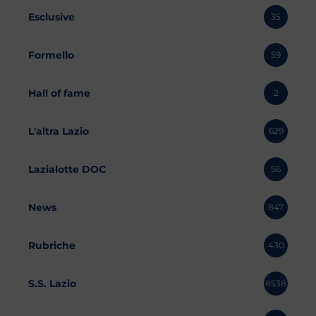
Esclusive
35
Formello
59
Hall of fame
2
L'altra Lazio
629
Lazialotte DOC
56
News
847
Rubriche
430
S.S. Lazio
8538