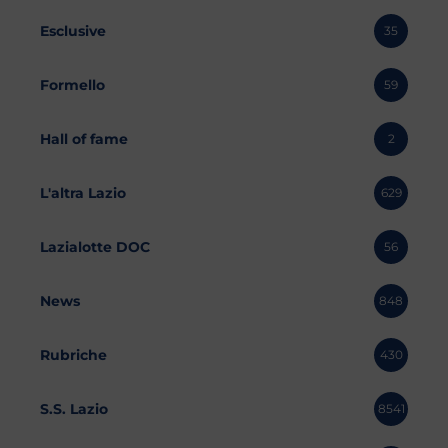
Esclusive
35
Formello
59
Hall of fame
2
L'altra Lazio
629
Lazialotte DOC
56
News
848
Rubriche
430
S.S. Lazio
8541