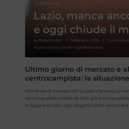
Calciomercato
Lazio, manca anco
e oggi chiude il 
by
Roberto Mari
Febbraio 2, 2026
0 comment
Angelo Fabiani: profilo X @officialsslazio
Ultimo giorno di mercato e al
centrocampista: la situazion
Ultime ore di mercato con la
Lazio
che cerca un cen
centrocampista chiesto da Sarri già la scorsa estat
in Spagna al Celta Vigo, tengono banco ancora due p