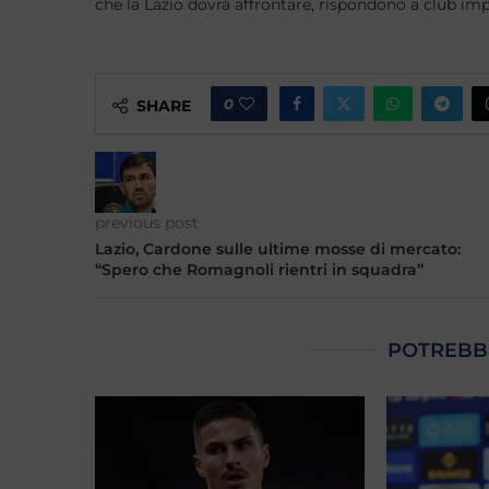
che la Lazio dovrà affrontare, rispondono a club im
0
SHARE
previous post
Lazio, Cardone sulle ultime mosse di mercato:
“Spero che Romagnoli rientri in squadra”
POTREBB