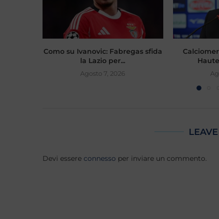
Como su Ivanovic: Fabregas sfida
Calciomer
la Lazio per...
Hautek
Agosto 7, 2026
Ag
LEAVE
Devi essere
connesso
per inviare un commento.