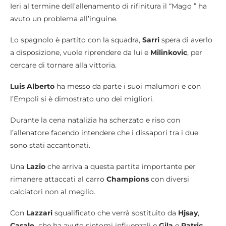
Ieri al termine dell’allenamento di rifinitura il “Mago ” ha
avuto un problema all’inguine.
Lo spagnolo è partito con la squadra,
Sarri
spera di averlo
a disposizione, vuole riprendere da lui e
Milinkovic
, per
cercare di tornare alla vittoria.
Luis Alberto
ha messo da parte i suoi malumori e con
l’Empoli si è dimostrato uno dei migliori.
Durante la cena natalizia ha scherzato e riso con
l’allenatore facendo intendere che i dissapori tra i due
sono stati accantonati.
Una
Lazio
che arriva a questa partita importante per
rimanere attaccati al carro
Champions
con diversi
calciatori non al meglio.
Con
Lazzari
squalificato che verrà sostituito da
Hjsay
,
Casale
che ha avuto sintomi influenzali e
Gila
e
Patric
,