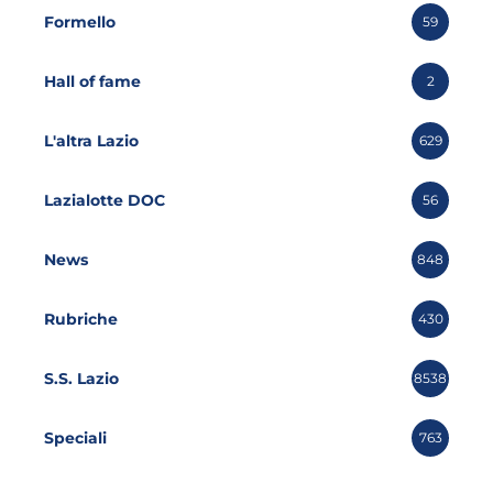
Formello
59
Hall of fame
2
L'altra Lazio
629
Lazialotte DOC
56
News
848
Rubriche
430
S.S. Lazio
8538
Speciali
763