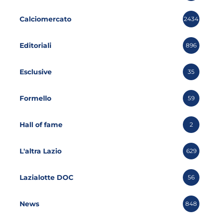
Calciomercato
2434
Editoriali
896
Esclusive
35
Formello
59
Hall of fame
2
L'altra Lazio
629
Lazialotte DOC
56
News
848