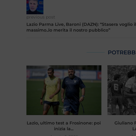
previous post
Lazio Parma Live, Baroni (DAZN): “Stasera voglio i
massimo..lo merita il nostro pubblico”
POTREBB
Lazio, ultimo test a Frosinone: poi
Giuliano Fi
inizia la...
L