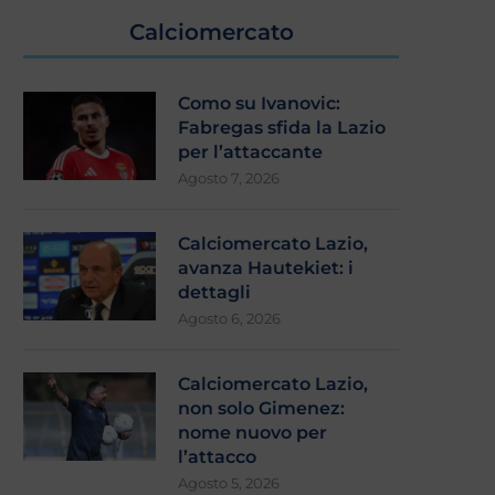
Calciomercato
Como su Ivanovic:
Fabregas sfida la Lazio
per l’attaccante
Agosto 7, 2026
Calciomercato Lazio,
avanza Hautekiet: i
dettagli
Agosto 6, 2026
Calciomercato Lazio,
non solo Gimenez:
nome nuovo per
laminio, stretta finale: si attende
Zaccagni e Ratkov pi
l’attacco
l’esito
l’Ascoli (2-1). Gattuso: “Con
Agosto 5, 2026