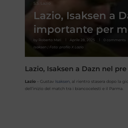
S.S. Lazio
Lazio, Isaksen a 
importante per m
by
Roberto Mari
Aprile 28, 2025
0 comments
Isaksen | Foto: profilo X Lazio
Lazio, Isaksen a Dazn nel pre
Lazio
– Gustav
Isaksen,
al rientro stasera dopo la gi
dell’inizio del match tra i biancocelesti e il Parma.