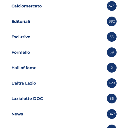
Calciomercato
2431
Editoriali
892
Esclusive
35
Formello
59
Hall of fame
2
L'altra Lazio
629
Lazialotte DOC
56
News
847