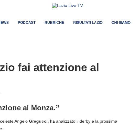
NEWS
PODCAST
RUBRICHE
RISULTATI LAZIO
CHI SIAMO
zio fai attenzione al
s
enzione al Monza.”
coceleste Angelo
Gregucci
, ha analizzato il derby e la prossima
e.