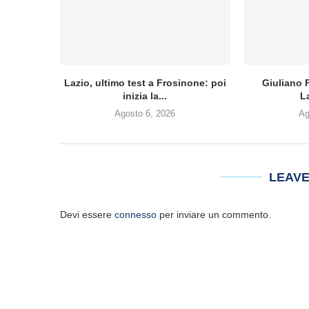
Lazio, ultimo test a Frosinone: poi
Giuliano F
inizia la...
L
Agosto 6, 2026
Ag
LEAV
Devi essere
connesso
per inviare un commento.