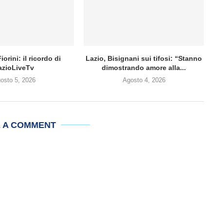
iorini: il ricordo di
Lazio, Bisignani sui tifosi: “Stanno
azioLiveTv
dimostrando amore alla...
osto 5, 2026
Agosto 4, 2026
E A COMMENT