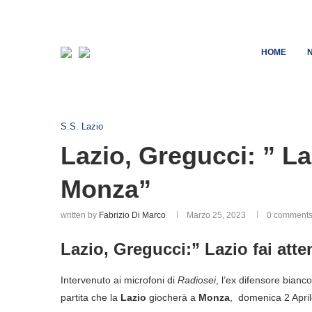
HOME
S.S. Lazio
Lazio, Gregucci: ” La
Monza”
written by
Fabrizio Di Marco
Marzo 25, 2023
0 comment
Lazio, Gregucci:” Lazio fai att
Intervenuto ai microfoni di
Radiosei
, l’ex difensore bian
partita che la
Lazio
giocherà a
Monza
, domenica 2 April