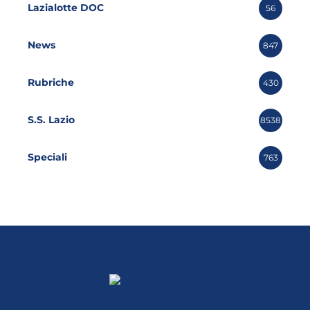
Lazialotte DOC
56
News
847
Rubriche
430
S.S. Lazio
8538
Speciali
763