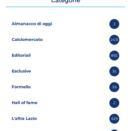
Categorie
Almanacco di oggi
2
Calciomercato
2431
Editoriali
892
Esclusive
35
Formello
59
Hall of fame
2
L'altra Lazio
629