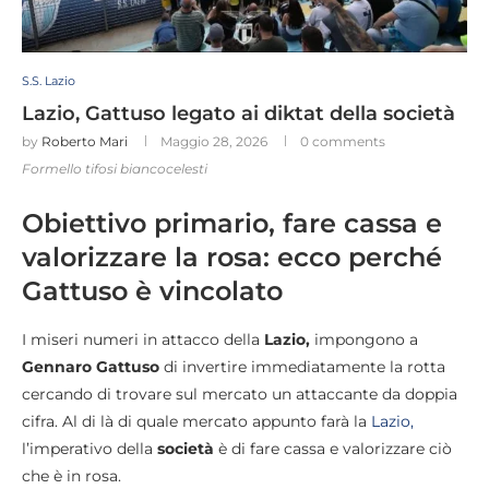
S.S. Lazio
Lazio, Gattuso legato ai diktat della società
by
Roberto Mari
Maggio 28, 2026
0 comments
Formello tifosi biancocelesti
Obiettivo primario, fare cassa e
valorizzare la rosa: ecco perché
Gattuso è vincolato
I miseri numeri in attacco della
Lazio,
impongono a
Gennaro Gattuso
di invertire immediatamente la rotta
cercando di trovare sul mercato un attaccante da doppia
cifra. Al di là di quale mercato appunto farà la
Lazio,
l’imperativo della
società
è di fare cassa e valorizzare ciò
che è in rosa.