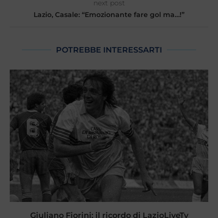
next post
Lazio, Casale: “Emozionante fare gol ma…!”
POTREBBE INTERESSARTI
Giuliano Fiorini: il ricordo di LazioLiveTv