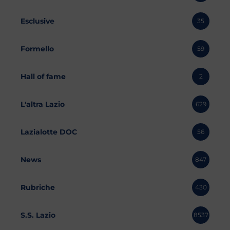
Esclusive
35
Formello
59
Hall of fame
2
L'altra Lazio
629
Lazialotte DOC
56
News
847
Rubriche
430
S.S. Lazio
8537