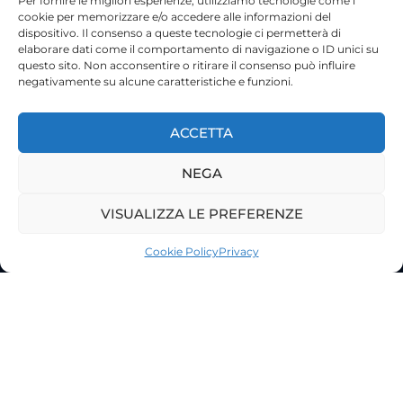
Per fornire le migliori esperienze, utilizziamo tecnologie come i
Speciali
763
cookie per memorizzare e/o accedere alle informazioni del
dispositivo. Il consenso a queste tecnologie ci permetterà di
elaborare dati come il comportamento di navigazione o ID unici su
questo sito. Non acconsentire o ritirare il consenso può influire
negativamente su alcune caratteristiche e funzioni.
ACCETTA
NEGA
VISUALIZZA LE PREFERENZE
©2023 Tutti i diritti riservati
Lazio Live TV
Cookie Policy
Privacy
Testata Giornalistica - Autorizzazione Tribunale di Roma
n°85/2022 - Direttore Responsabile: Francesco Vergovich
Privacy
|
Pubblicità
|
Termini e Condizioni
|
Cookie