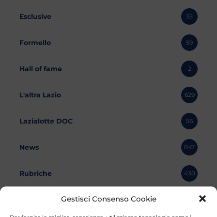
Esclusive
35
Formello
59
Hall of fame
2
L'altra Lazio
629
Lazialotte DOC
56
News
847
Rubriche
430
Gestisci Consenso Cookie
S.S. Lazio
8538