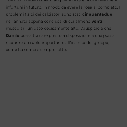
che tutti i tifosi laziali si augurano è quella di avere meno
infortuni in futuro, in modo da avere la rosa al completo. I
problemi fisici dei calciatori sono stati
cinquantadue
nell’annata appena conclusa, di cui almeno
venti
muscolari, un dato decisamente alto. L’auspicio è che
Danilo
possa tornare presto a disposizione e che possa
ricoprire un ruolo importante all’interno del gruppo,
come ha sempre sempre fatto.