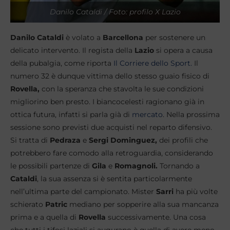
Danilo Cataldi / Foto: profilo X Lazio
Danilo Cataldi
è volato a
Barcellona
per sostenere un
delicato intervento. Il regista della
Lazio
si opera a causa
della pubalgia, come riporta
Il Corriere dello Sport.
Il
numero 32 è dunque vittima dello stesso guaio fisico di
Rovella,
con la speranza che stavolta le sue condizioni
migliorino ben presto. I biancocelesti ragionano già in
ottica futura, infatti si parla già di
mercato
. Nella prossima
sessione sono previsti due acquisti nel reparto difensivo.
Si tratta di
Pedraza
e
Sergi Dominguez,
dei profili che
potrebbero fare comodo alla retroguardia, considerando
le possibili partenze di
Gila
e
Romagnoli.
Tornando a
Cataldi
, la sua assenza si è sentita particolarmente
nell’ultima parte del campionato. Mister
Sarri
ha più volte
schierato
Patric
mediano per sopperire alla sua mancanza
prima e a quella di
Rovella
successivamente. Una cosa