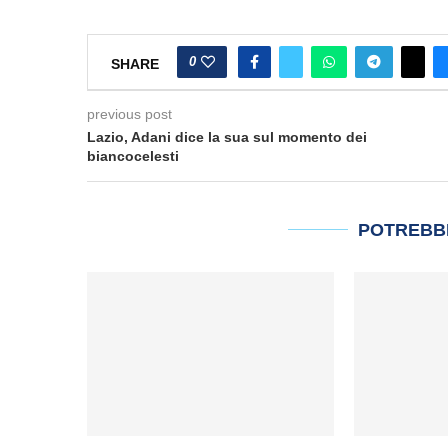
0
SHARE
previous post
Lazio, Adani dice la sua sul momento dei
biancocelesti
POTREBB