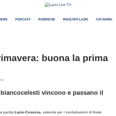
NEWS
PODCAST
RUBRICHE
RISULTATI LAZIO
CHI SIAMO
Primavera: buona la prima
nts
i biancocelesti vincono e passano il
la partita
Lazio-Cosenza
, valevole per i trentaduesimi di finale