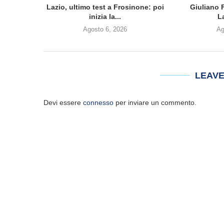
Lazio, ultimo test a Frosinone: poi
Giuliano F
inizia la...
L
Agosto 6, 2026
Ag
LEAV
Devi essere
connesso
per inviare un commento.