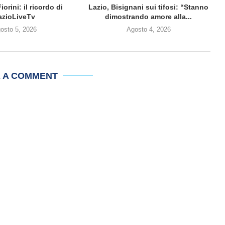
iorini: il ricordo di
Lazio, Bisignani sui tifosi: “Stanno
azioLiveTv
dimostrando amore alla...
osto 5, 2026
Agosto 4, 2026
E A COMMENT