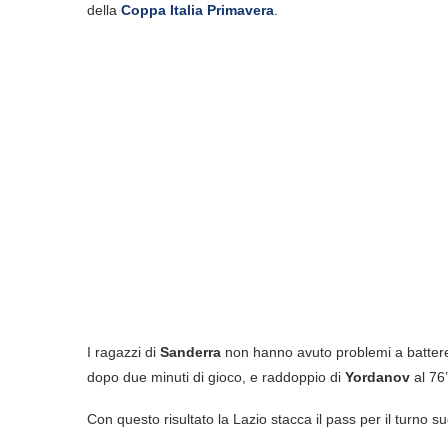
della
Coppa Italia Primavera
.
I ragazzi di
Sanderra
non hanno avuto problemi a battere o 
dopo due minuti di gioco, e raddoppio di
Yordanov
al 76’
Con questo risultato la Lazio stacca il pass per il turno s