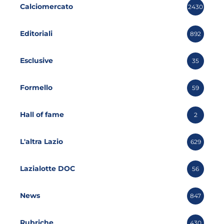
Calciomercato
2430
Editoriali
892
Esclusive
35
Formello
59
Hall of fame
2
L'altra Lazio
629
Lazialotte DOC
56
News
847
Rubriche
430