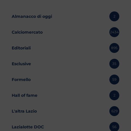
Almanacco di oggi
2
Calciomercato
2434
Editoriali
895
Esclusive
35
Formello
59
Hall of fame
2
L'altra Lazio
629
Lazialotte DOC
56