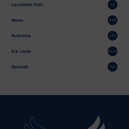
Lazialotte DOC
56
News
848
Rubriche
430
S.S. Lazio
8544
Speciali
763