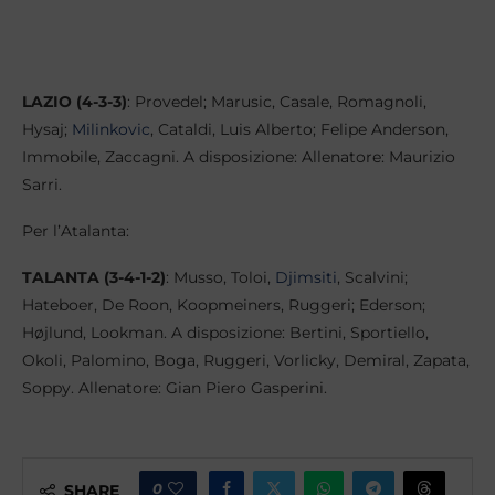
LAZIO (4-3-3)
: Provedel; Marusic, Casale, Romagnoli,
Hysaj;
Milinkovic
, Cataldi, Luis Alberto; Felipe Anderson,
Immobile, Zaccagni. A disposizione: Allenatore: Maurizio
Sarri.
Per l’Atalanta:
TALANTA (3-4-1-2)
: Musso, Toloi,
Djimsiti
, Scalvini;
Hateboer, De Roon, Koopmeiners, Ruggeri; Ederson;
Højlund, Lookman. A disposizione: Bertini, Sportiello,
Okoli, Palomino, Boga, Ruggeri, Vorlicky, Demiral, Zapata,
Soppy. Allenatore: Gian Piero Gasperini.
0
SHARE