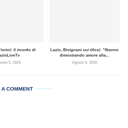
iorini: il ricordo di
Lazio, Bisignani sui tifosi: “Stanno
azioLiveTv
dimostrando amore alla...
osto 5, 2026
Agosto 4, 2026
E A COMMENT