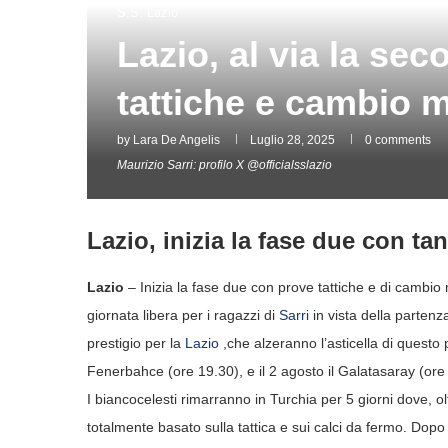
S.S. Lazio
Lazio, al via la se
tattiche e cambio 
by
Lara De Angelis
Luglio 28, 2025
0 comments
Maurizio Sarri: profilo X @officialsslazio
Lazio, inizia la fase due con tan
Lazio
– Inizia la fase due con prove tattiche e di cambio 
giornata libera per i ragazzi di
Sarri
in vista della parten
prestigio per la
Lazio
,che alzeranno l’asticella di questo p
Fenerbahce (ore 19.30), e il 2 agosto il Galatasaray (ore
I biancocelesti rimarranno in Turchia per 5 giorni dove, 
totalmente basato sulla tattica e sui calci da fermo. Dop