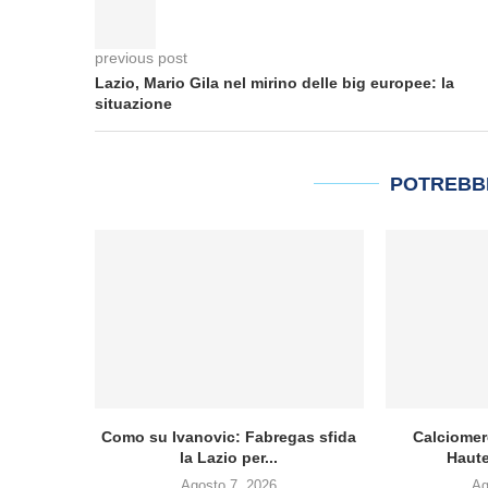
previous post
Lazio, Mario Gila nel mirino delle big europee: la
situazione
POTREBB
Como su Ivanovic: Fabregas sfida
Calciomer
la Lazio per...
Haute
Agosto 7, 2026
Ag