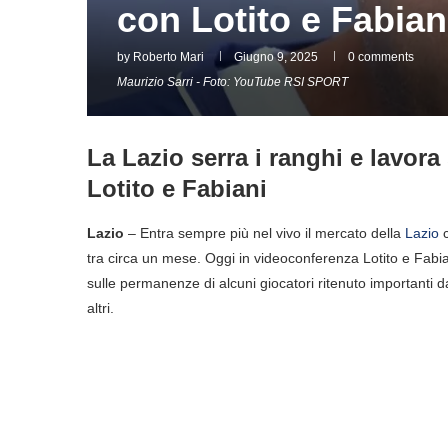
con Lotito e Fabian
by
Roberto Mari
Giugno 9, 2025
0 comments
Maurizio Sarri - Foto: YouTube RSI SPORT
La Lazio serra i ranghi e lavora
Lotito e Fabiani
Lazio
– Entra sempre più nel vivo il mercato della
Lazio
c
tra circa un mese. Oggi in videoconferenza Lotito e Fabi
sulle permanenze di alcuni giocatori ritenuto importanti da
altri.