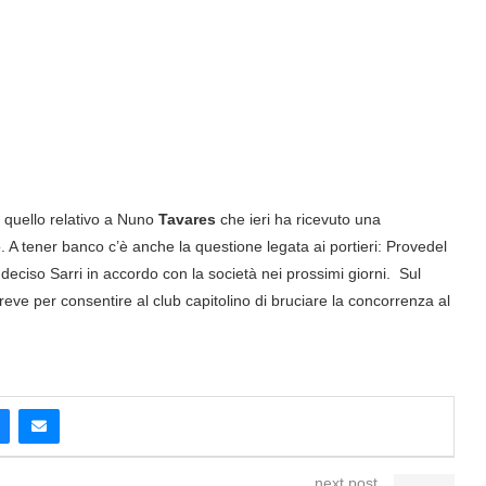
 quello relativo a Nuno
Tavares
che ieri ha ricevuto una
o. A tener banco c’è anche la questione legata ai portieri: Provedel
ciso Sarri in accordo con la società nei prossimi giorni. Sul
eve per consentire al club capitolino di bruciare la concorrenza al
next post