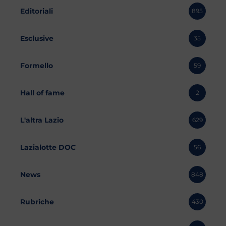
Editoriali
895
Esclusive
35
Formello
59
Hall of fame
2
L'altra Lazio
629
Lazialotte DOC
56
News
848
Rubriche
430