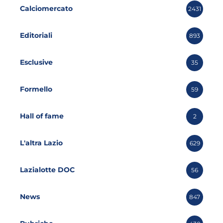
Calciomercato
2431
Editoriali
893
Esclusive
35
Formello
59
Hall of fame
2
L'altra Lazio
629
Lazialotte DOC
56
News
847