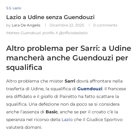
S.S. Lazio
Lazio a Udine senza Guendouzi
by
Lara De Angelis
Dicembre 22, 2025
0 comments
Matteo Guendouzi: profilo X @officialaslazio
Altro problema per Sarri: a Udine
mancherà anche Guendouzi per
squalifica
Altro problema che mister
Sarri
dovrà affrontare nella
trasferta di Udine, la squalifica di
Guendouzi
. Il francese
era diffidato e il
giallo
di Pairetto ha fatto scattare la
squalifica. Una defezione non da poco se si considera
anche l’assenza di
Basic
, anche se per il croato c’è la
speranza nel ricorso della
Lazio
che il Giudice Sportivo
valuterà domani.