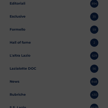
Editoriali
894
Esclusive
35
Formello
59
Hall of fame
2
L'altra Lazio
629
Lazialotte DOC
56
News
848
Rubriche
430
S.S. Lazio
8538