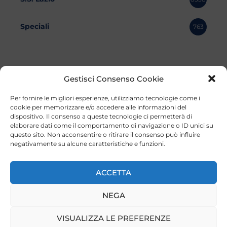
Speciali
763
Gestisci Consenso Cookie
Per fornire le migliori esperienze, utilizziamo tecnologie come i
cookie per memorizzare e/o accedere alle informazioni del
dispositivo. Il consenso a queste tecnologie ci permetterà di
elaborare dati come il comportamento di navigazione o ID unici su
questo sito. Non acconsentire o ritirare il consenso può influire
negativamente su alcune caratteristiche e funzioni.
©2023 Tutti i diritti riservati
Lazio Live TV
Testata Giornalistica - Autorizzazione Tribunale di Roma
ACCETTA
n°85/2022 - Direttore Responsabile: Francesco Vergovich
NEGA
Privacy
|
Pubblicità
|
Termini e Condizioni
|
Cookie
VISUALIZZA LE PREFERENZE