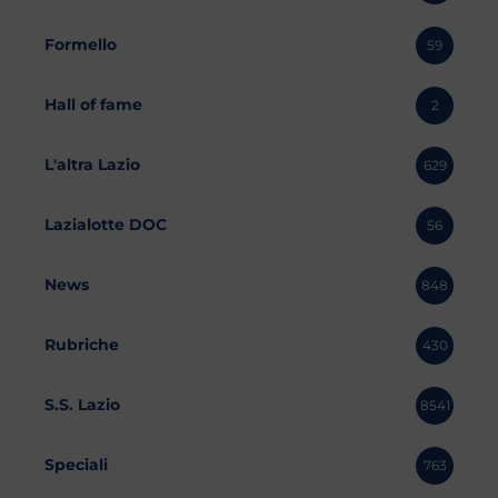
Formello
59
Hall of fame
2
L'altra Lazio
629
Lazialotte DOC
56
News
848
Rubriche
430
S.S. Lazio
8541
Speciali
763