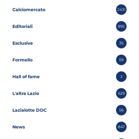
Calciomercato
2431
Editoriali
892
Esclusive
35
Formello
59
Hall of fame
2
L'altra Lazio
629
Lazialotte DOC
56
News
847