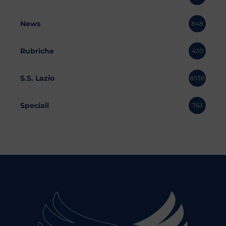
News
848
Rubriche
430
S.S. Lazio
8538
Speciali
763