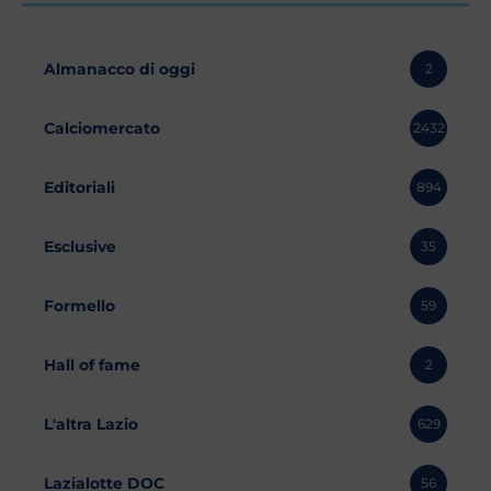
Almanacco di oggi
2
Calciomercato
2432
Editoriali
894
Esclusive
35
Formello
59
Hall of fame
2
L'altra Lazio
629
Lazialotte DOC
56