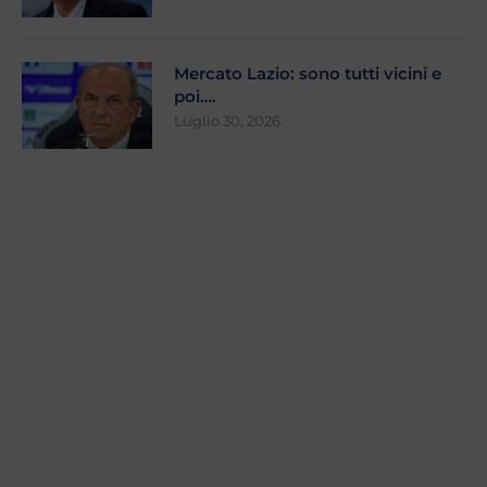
Mercato Lazio: sono tutti vicini e
poi….
Luglio 30, 2026