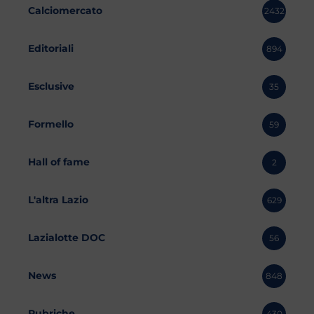
Calciomercato
2432
Editoriali
894
Esclusive
35
Formello
59
Hall of fame
2
L'altra Lazio
629
Lazialotte DOC
56
News
848
Rubriche
430