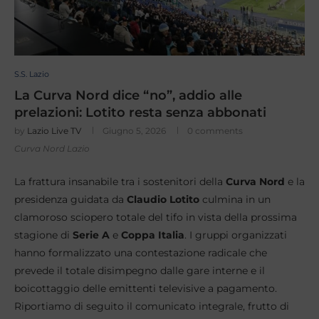
S.S. Lazio
La Curva Nord dice “no”, addio alle
prelazioni: Lotito resta senza abbonati
by
Lazio Live TV
Giugno 5, 2026
0 comments
Curva Nord Lazio
La frattura insanabile tra i sostenitori della
Curva Nord
e la
presidenza guidata da
Claudio Lotito
culmina in un
clamoroso sciopero totale del tifo in vista della prossima
stagione di
Serie A
e
Coppa Italia
. I gruppi organizzati
hanno formalizzato una contestazione radicale che
prevede il totale disimpegno dalle gare interne e il
boicottaggio delle emittenti televisive a pagamento.
Riportiamo di seguito il comunicato integrale, frutto di