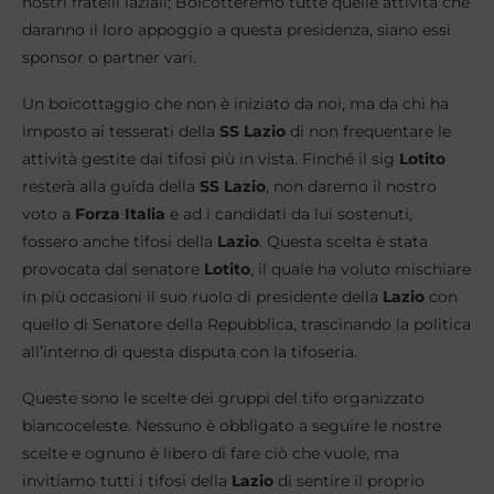
nostri fratelli laziali; Boicotteremo tutte quelle attività che
daranno il loro appoggio a questa presidenza, siano essi
sponsor o partner vari.
Un boicottaggio che non è iniziato da noi, ma da chi ha
imposto ai tesserati della
SS Lazio
di non frequentare le
attività gestite dai tifosi più in vista. Finché il sig
Lotito
resterà alla guida della
SS Lazio
, non daremo il nostro
voto a
Forza Italia
e ad i candidati da lui sostenuti,
fossero anche tifosi della
Lazio
. Questa scelta è stata
provocata dal senatore
Lotito
, il quale ha voluto mischiare
in più occasioni il suo ruolo di presidente della
Lazio
con
quello di Senatore della Repubblica, trascinando la politica
all’interno di questa disputa con la tifoseria.
Queste sono le scelte dei gruppi del tifo organizzato
biancoceleste. Nessuno è obbligato a seguire le nostre
scelte e ognuno è libero di fare ciò che vuole, ma
invitiamo tutti i tifosi della
Lazio
di sentire il proprio