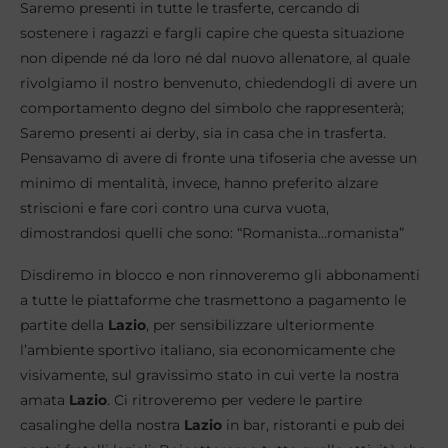
Saremo presenti in tutte le trasferte, cercando di
sostenere i ragazzi e fargli capire che questa situazione
non dipende né da loro né dal nuovo allenatore, al quale
rivolgiamo il nostro benvenuto, chiedendogli di avere un
comportamento degno del simbolo che rappresenterà;
Saremo presenti ai derby, sia in casa che in trasferta.
Pensavamo di avere di fronte una tifoseria che avesse un
minimo di mentalità, invece, hanno preferito alzare
striscioni e fare cori contro una curva vuota,
dimostrandosi quelli che sono: “Romanista…romanista”
Disdiremo in blocco e non rinnoveremo gli abbonamenti
a tutte le piattaforme che trasmettono a pagamento le
partite della
Lazio
, per sensibilizzare ulteriormente
l’ambiente sportivo italiano, sia economicamente che
visivamente, sul gravissimo stato in cui verte la nostra
amata
Lazio
. Ci ritroveremo per vedere le partire
casalinghe della nostra
Lazio
in bar, ristoranti e pub dei