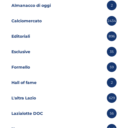
Almanacco di oggi
2
Calciomercato
2434
Editoriali
896
Esclusive
35
Formello
59
Hall of fame
2
L'altra Lazio
629
Lazialotte DOC
56