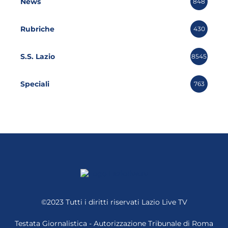
News
848
Rubriche
430
S.S. Lazio
8545
Speciali
763
©2023 Tutti i diritti riservati
Lazio Live TV
Testata Giornalistica - Autorizzazione Tribunale di Roma