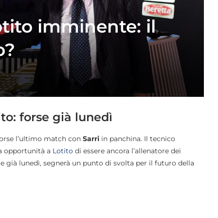
otito imminente: il
o?
s
ito: forse già lunedì
orse l’ultimo match con
Sarri
in panchina. Il tecnico
ma opportunità a
Lotito
di essere ancora l’allenatore dei
 già lunedì, segnerà un punto di svolta per il futuro della