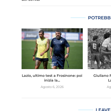
POTREBB
Lazio, ultimo test a Frosinone: poi
Giuliano Fi
inizia la...
L
Agosto 6, 2026
Ag
LEAVE