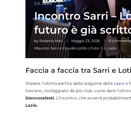
S.S. Lazio
Incontro Sarri – L
futuro è già scritt
by
Roberto Mari
Maggio 23, 2026
0 comment
Maurizio Sarri e Claudio Lotito | Foto: S.S. Lazio
Faccia a faccia tra Sarri e Lot
Stasera l’ultima partita della stagione della
Lazio
e f
toscano, corteggiato da più club, vuole dare l’ulti
biancocelesti.
L’incontro, che avverrà probabilmente
Lazio.