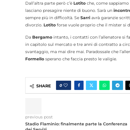
Dall’altra parte però c’è
Lotito
che, come sappiamo be
lasciano presagire niente di buono. Sarà un
incontr
sempre più in difficoltà. Se
Sarri
avrà garanzie scritt
divorzio.
Lotito
forse vuole proprio che il mister si 
Da
Bergamo
intanto, i contatti con l’allenatore si 
in capitolo sul mercato e tre anni di contratto a circ
svantaggio, ma mai dire mai. Paradossale che l’alle
Formello
sperano che faccia presto le valigie.
0
SHARE
previous post
Stadio Flaminio: finalmente parte la Conferenza
dei Servizi