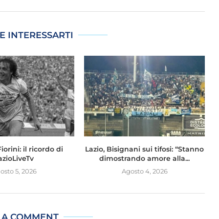
E INTERESSARTI
orini: il ricordo di
Lazio, Bisignani sui tifosi: “Stanno
azioLiveTv
dimostrando amore alla...
osto 5, 2026
Agosto 4, 2026
 A COMMENT