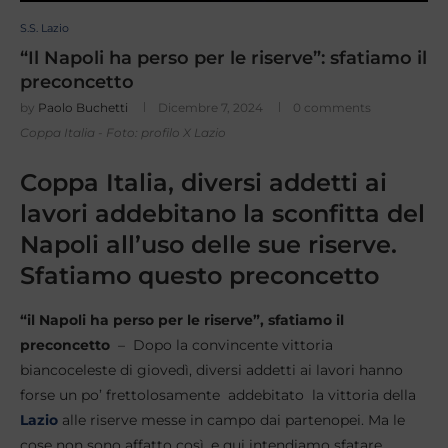
S.S. Lazio
“Il Napoli ha perso per le riserve”: sfatiamo il
preconcetto
by
Paolo Buchetti
Dicembre 7, 2024
0 comments
Coppa Italia - Foto: profilo X Lazio
Coppa Italia, diversi addetti ai
lavori addebitano la sconfitta del
Napoli all’uso delle sue riserve.
Sfatiamo questo preconcetto
“il Napoli ha perso per le riserve”, sfatiamo il
preconcetto
– Dopo la convincente vittoria
biancoceleste di giovedì, diversi addetti ai lavori hanno
forse un po’ frettolosamente addebitato la vittoria della
Lazio
alle riserve messe in campo dai partenopei. Ma le
cose non sono affatto così, e qui intendiamo sfatare