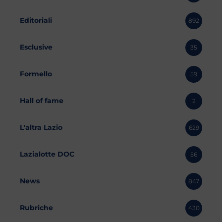
Editoriali
892
Esclusive
35
Formello
59
Hall of fame
2
L'altra Lazio
629
Lazialotte DOC
56
News
847
Rubriche
430