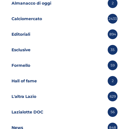
Almanacco di oggi
2
Calciomercato
2433
Editoriali
894
Esclusive
35
Formello
59
Hall of fame
2
L'altra Lazio
629
Lazialotte DOC
56
News
848