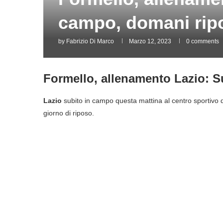
campo, domani rip
by
Fabrizio Di Marco
Marzo 12, 2023
0 comments
Formello, allenamento Lazio: S
Lazio
subito in campo questa mattina al centro sportivo di
giorno di riposo.