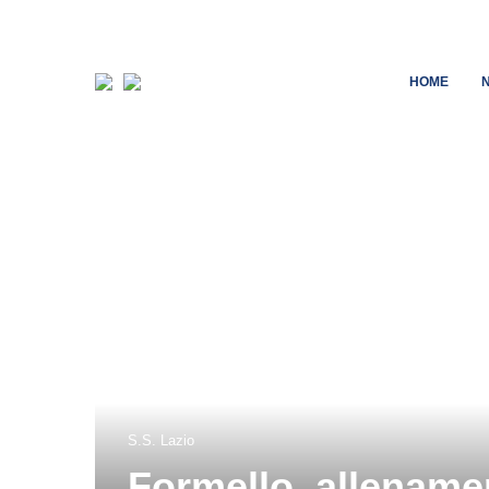
HOME
S.S. Lazio
Formello, allenamen