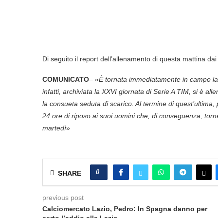
Di seguito il report dell’allenamento di questa mattina dai c
COMUNICATO
– «
È tornata immediatamente in campo la
infatti, archiviata la XXVI giornata di Serie A TIM, si è a
la consueta seduta di scarico. Al termine di quest’ultima,
24 ore di riposo ai suoi uomini che, di conseguenza, torn
martedì
»
0
SHARE
previous post
Calciomercato Lazio, Pedro: In Spagna danno per
certo l’addio alla Lazio