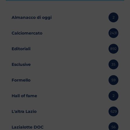
Almanacco di oggi
2
Calciomercato
2431
Editoriali
892
Esclusive
35
Formello
59
Hall of fame
2
L'altra Lazio
629
Lazialotte DOC
56