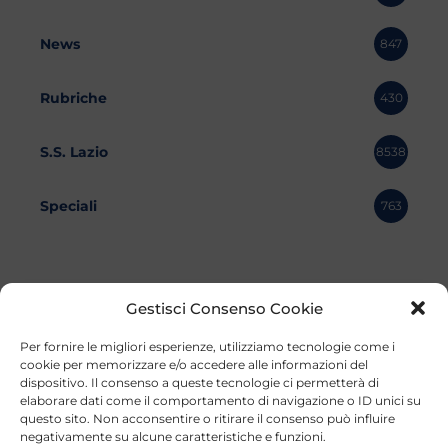
News
847
Rubriche
430
S.S. Lazio
8538
Speciali
763
Gestisci Consenso Cookie
Per fornire le migliori esperienze, utilizziamo tecnologie come i
cookie per memorizzare e/o accedere alle informazioni del
dispositivo. Il consenso a queste tecnologie ci permetterà di
elaborare dati come il comportamento di navigazione o ID unici su
questo sito. Non acconsentire o ritirare il consenso può influire
negativamente su alcune caratteristiche e funzioni.
©2023 Tutti i diritti riservati
Lazio Live TV