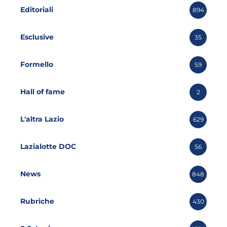
Editoriali
894
Esclusive
35
Formello
59
Hall of fame
2
L'altra Lazio
629
Lazialotte DOC
56
News
848
Rubriche
430