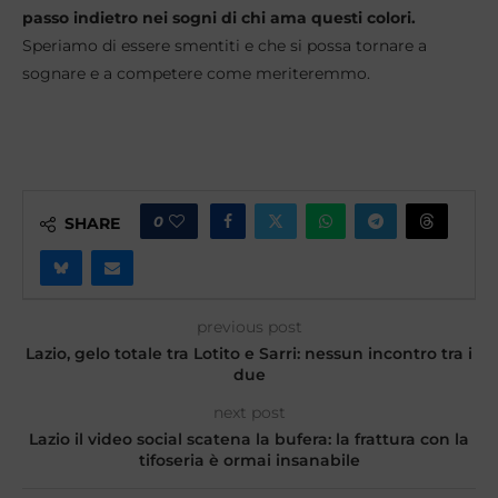
passo indietro nei sogni di chi ama questi colori.
Speriamo di essere smentiti e che si possa tornare a
sognare e a competere come meriteremmo.
0
SHARE
previous post
Lazio, gelo totale tra Lotito e Sarri: nessun incontro tra i
due
next post
​Lazio il video social scatena la bufera: la frattura con la
tifoseria è ormai insanabile