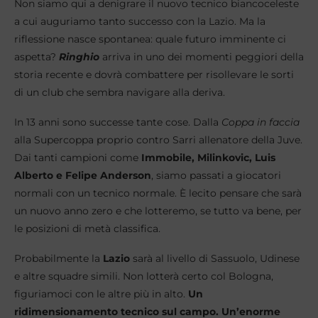
Non siamo qui a denigrare il nuovo tecnico biancoceleste
a cui auguriamo tanto successo con la Lazio. Ma la
riflessione nasce spontanea: quale futuro imminente ci
aspetta?
Ringhio
arriva in uno dei momenti peggiori della
storia recente e dovrà combattere per risollevare le sorti
di un club che sembra navigare alla deriva.
In 13 anni sono successe tante cose. Dalla
Coppa in faccia
alla Supercoppa proprio contro Sarri allenatore della Juve.
Dai tanti campioni come
Immobile, Milinkovic, Luis
Alberto e Felipe Anderson
, siamo passati a giocatori
normali con un tecnico normale. È lecito pensare che sarà
un nuovo anno zero e che lotteremo, se tutto va bene, per
le posizioni di metà classifica.
Probabilmente la
Lazio
sarà al livello di Sassuolo, Udinese
e altre squadre simili. Non lotterà certo col Bologna,
figuriamoci con le altre più in alto.
Un
ridimensionamento tecnico sul campo. Un’enorme