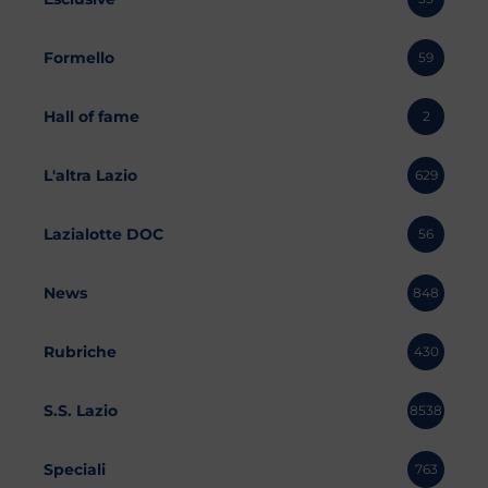
Formello
59
Hall of fame
2
L'altra Lazio
629
Lazialotte DOC
56
News
848
Rubriche
430
S.S. Lazio
8538
Speciali
763