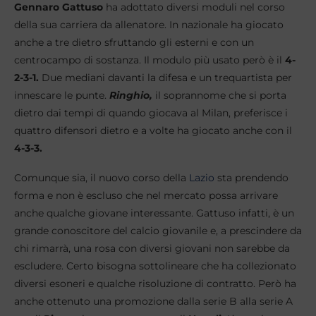
Gennaro Gattuso
ha adottato diversi moduli nel corso
della sua carriera da allenatore. In nazionale ha giocato
anche a tre dietro sfruttando gli esterni e con un
centrocampo di sostanza. Il modulo più usato però è il
4-
2-3-1.
Due mediani davanti la difesa e un trequartista per
innescare le punte.
Ringhio,
il soprannome che si porta
dietro dai tempi di quando giocava al Milan, preferisce i
quattro difensori dietro e a volte ha giocato anche con il
4-3-3.
Comunque sia, il nuovo corso della
Lazio
sta prendendo
forma e non è escluso che nel mercato possa arrivare
anche qualche giovane interessante. Gattuso infatti, è un
grande conoscitore del calcio giovanile e, a prescindere da
chi rimarrà, una rosa con diversi giovani non sarebbe da
escludere. Certo bisogna sottolineare che ha collezionato
diversi esoneri e qualche risoluzione di contratto. Però ha
anche ottenuto una promozione dalla serie B alla serie A