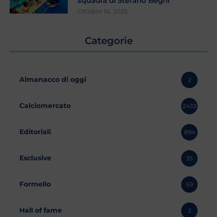
squadra di Stefano Begni
Ottobre 16, 2025
Categorie
Almanacco di oggi
2
Calciomercato
2433
Editoriali
894
Esclusive
35
Formello
59
Hall of fame
2