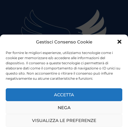
Gestisci Consenso Cookie
Per fornire le migliori esperienze, utilizziamo tecnologie come i
cookie per memorizzare e/o accedere alle informazioni del
dispositivo. Il consenso a queste tecnologie ci permetterà di
elaborare dati come il comportamento di navigazione o ID unici su
questo sito. Non acconsentire o ritirare il consenso può influire
negativamente su alcune caratteristiche e funzioni.
©2023 Tutti i diritti riservati
Lazio Live TV
Testata Giornalistica - Autorizzazione Tribunale di Roma
ACCETTA
n°85/2022 - Direttore Responsabile: Francesco Vergovich
NEGA
Privacy
|
Pubblicità
|
Termini e Condizioni
|
Cookie
VISUALIZZA LE PREFERENZE