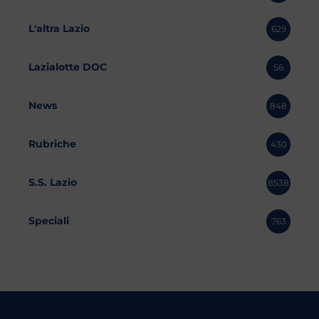
L'altra Lazio
629
Lazialotte DOC
56
News
848
Rubriche
430
S.S. Lazio
8538
Speciali
763