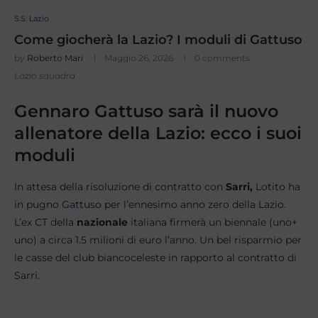
S.S. Lazio
Come giocherà la Lazio? I moduli di Gattuso
by
Roberto Mari
Maggio 26, 2026
0 comments
Lazio squadra
Gennaro Gattuso sarà il nuovo
allenatore della Lazio: ecco i suoi
moduli
In attesa della risoluzione di contratto con
Sarri,
Lotito ha
in pugno
Gattuso
per l’ennesimo anno zero della Lazio.
L’ex CT della
nazionale
italiana firmerà un biennale (uno+
uno) a circa 1.5 milioni di euro l’anno. Un bel risparmio per
le casse del club biancoceleste in rapporto al contratto di
Sarri.