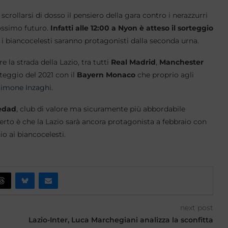
crollarsi di dosso il pensiero della gara contro i nerazzurri
rossimo futuro.
Infatti alle 12:00 a Nyon è atteso il sorteggio
i biancocelesti saranno protagonisti dalla seconda urna.
la strada della Lazio, tra tutti
Real Madrid
,
Manchester
teggio del 2021 con il
Bayern Monaco
che proprio agli
imone Inzaghi
.
edad
, club di valore ma sicuramente più abbordabile
certo è che la Lazio sarà ancora protagonista a febbraio con
io ai biancocelesti.
next post
Lazio-Inter, Luca Marchegiani analizza la sconfitta