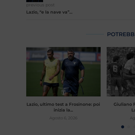
previous post
Lazio, “e la nave va”…
POTREBB
Lazio, ultimo test a Frosinone: poi
Giuliano Fi
inizia la...
L
Agosto 6, 2026
Ag