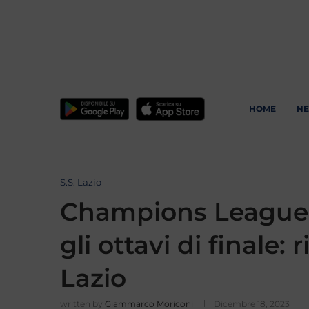
HOME
N
S.S. Lazio
Champions League |
gli ottavi di finale: 
Lazio
written by
Giammarco Moriconi
Dicembre 18, 2023