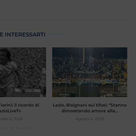
E INTERESSARTI
orini: il ricordo di
Lazio, Bisignani sui tifosi: “Stanno
F
azioLiveTv
dimostrando amore alla...
osto 5, 2026
Agosto 4, 2026