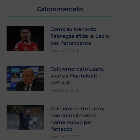
Calciomercato
Como su Ivanovic:
Fabregas sfida la Lazio
per l’attaccante
Agosto 7, 2026
Calciomercato Lazio,
avanza Hautekiet: i
dettagli
Agosto 6, 2026
laminio, stretta finale: si attende
Zaccagni e Ratkov pi
Calciomercato Lazio,
l’esito
l’Ascoli (2-1). Gattuso: “Con
non solo Gimenez:
nome nuovo per
Agosto 4, 2026
Agosto 3, 2026
l’attacco
Agosto 5, 2026