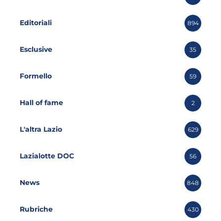
Editoriali
894
Esclusive
35
Formello
59
Hall of fame
2
L'altra Lazio
629
Lazialotte DOC
56
News
848
Rubriche
430