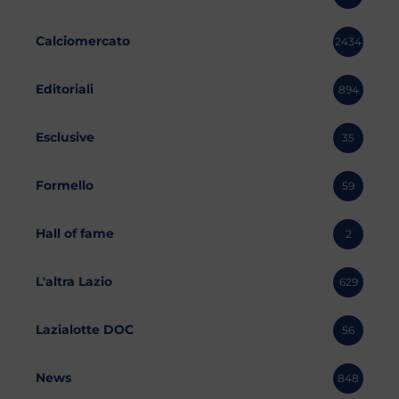
Calciomercato
2434
Editoriali
894
Esclusive
35
Formello
59
Hall of fame
2
L'altra Lazio
629
Lazialotte DOC
56
News
848