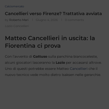
Calciomercato
Cancellieri verso Firenze? Trattativa avviata
by
Roberto Mari
Giugno 4, 2026
0 comments
Lazio Cancellieri
Matteo Cancellieri in uscita: la
Fiorentina ci prova
Con l’avvento di
Gattuso
sulla panchina biancoceleste,
alcuni giocatori lasceranno la
Lazio
per accasarsi altrove.
Uno di questi potrebbe essere Matteo
Cancellieri
che il
nuovo tecnico vede molto dietro Isaksen nelle gerarchie.