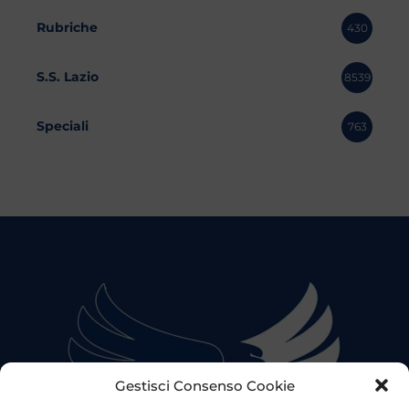
Rubriche
430
S.S. Lazio
8539
Speciali
763
Gestisci Consenso Cookie