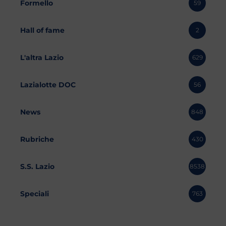
Formello
59
Hall of fame
2
L'altra Lazio
629
Lazialotte DOC
56
News
848
Rubriche
430
S.S. Lazio
8538
Speciali
763