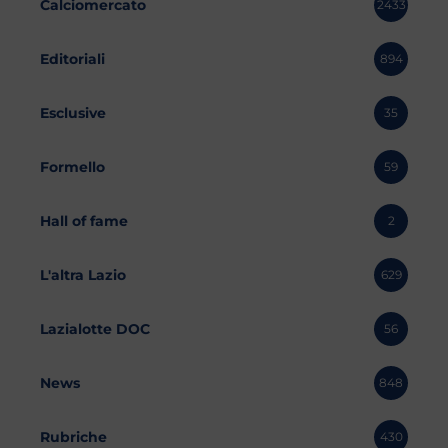
Calciomercato
2433
Editoriali
894
Esclusive
35
Formello
59
Hall of fame
2
L'altra Lazio
629
Lazialotte DOC
56
News
848
Rubriche
430