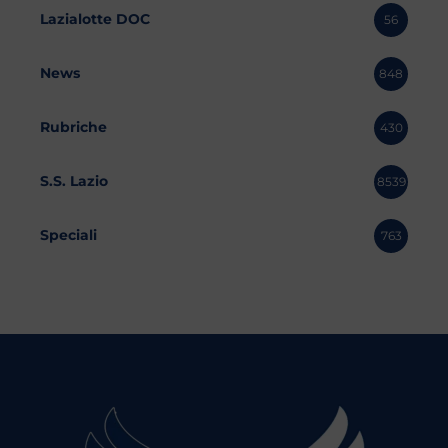
Lazialotte DOC
56
News
848
Rubriche
430
S.S. Lazio
8539
Speciali
763