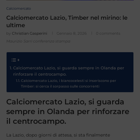
Calciomercato
Calciomercato Lazio, Timber nel mirino: le
ultime
by
Christian Gasperini
Gennaio 8, 2026
0 comments
Maurizio Sarri conferenza stampa
Calciomercato Lazio, si guarda sempre in Olanda per
rinforzare il centrocampo.
Calciomercato Lazio, i biancocelesti si inseriscono per
Timber: si cerca il sorpasso sulle concorrenti
Calciomercato Lazio, si guarda
sempre in Olanda per rinforzare
il centrocampo.
La Lazio, dopo giorni di attesa, si sta finalmente