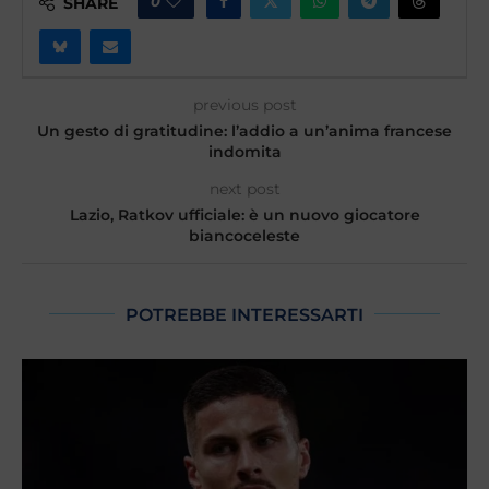
0
SHARE
previous post
​Un gesto di gratitudine: l’addio a un’anima francese
indomita
next post
Lazio, Ratkov ufficiale: è un nuovo giocatore
biancoceleste
POTREBBE INTERESSARTI