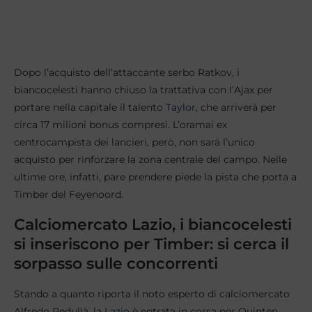
Dopo l’acquisto dell’attaccante serbo Ratkov, i
biancocelesti hanno chiuso la trattativa con l’Ajax per
portare nella capitale il talento
Taylor
, che arriverà per
circa 17 milioni bonus compresi. L’oramai ex
centrocampista dei lancieri, però, non sarà l’unico
acquisto per rinforzare la zona centrale del campo. Nelle
ultime ore, infatti, pare prendere piede la pista che porta a
Timber del Feyenoord.
Calciomercato Lazio, i biancocelesti
si inseriscono per Timber: si cerca il
sorpasso sulle concorrenti
Stando a quanto riporta il noto esperto di calciomercato
Alfredo Pedullà, la
Lazio
è entrata in corsa per Quinten