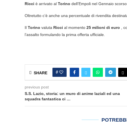
Ricci
è arrivato al
Torino
dell’Empoli nel Gennaio scorso,
Oltretutto c’è anche una percentuale di rivendita destinat
Il
Torino
valuta
Ricci
al momento
25 milioni di euro
, c
l’assalto formulando la prima offerta ufficiale.
0
SHARE
previous post
S.S. Lazio, storia: un muro di anime laziali ed una
squadra fantastica ci …
POTREBB