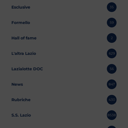
Esclusive
35
Formello
59
Hall of fame
2
L'altra Lazio
629
Lazialotte DOC
56
News
847
Rubriche
430
S.S. Lazio
8538