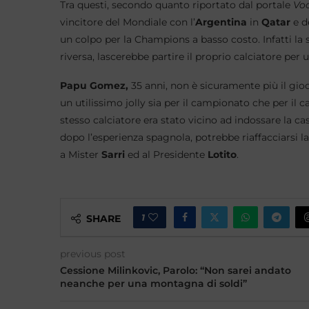
Tra questi, secondo quanto riportato dal portale
Voc
vincitore del Mondiale con l’
Argentina
in
Qatar
e de
un colpo per la Champions a basso costo. Infatti la 
riversa, lascerebbe partire il proprio calciatore per 
Papu Gomez,
35 anni, non è sicuramente più il gioc
un utilissimo jolly sia per il campionato che per il
stesso calciatore era stato vicino ad indossare la ca
dopo l’esperienza spagnola, potrebbe riaffacciarsi la 
a Mister
Sarri
ed al Presidente
Lotito
.
1
SHARE
previous post
Cessione Milinkovic, Parolo: “Non sarei andato
neanche per una montagna di soldi”