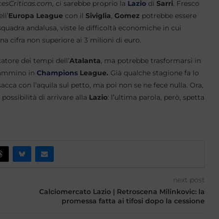
esCriticas.com,
ci sarebbe proprio la
Lazio
di
Sarri
. Fresco
ll’
Europa League
con il
Siviglia
,
Gomez
potrebbe essere
squadra andalusa, viste le difficoltà economiche in cui
una cifra non superiore ai 3 milioni di euro.
atore dei tempi dell’
Atalanta
, ma potrebbe trasformarsi in
 cammino in
Champions
League.
Già qualche stagione fa lo
sacca con l’aquila sul petto, ma poi non se ne fece nulla. Ora,
possibilità di arrivare alla
Lazio
: l’ultima parola, però, spetta
next post
Calciomercato Lazio | Retroscena Milinkovic: la
promessa fatta ai tifosi dopo la cessione