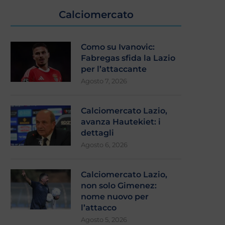
Calciomercato
Como su Ivanovic:
Fabregas sfida la Lazio
per l’attaccante
Agosto 7, 2026
Calciomercato Lazio,
avanza Hautekiet: i
dettagli
Lazio, sarebbe questo il mercato
Mercato Lazio: sono tutti 
a saldo zero?
poi….
Agosto 6, 2026
Luglio 31, 2026
Luglio 30, 2026
Calciomercato Lazio,
non solo Gimenez:
nome nuovo per
l’attacco
Agosto 5, 2026