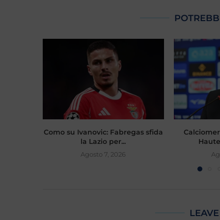
POTREBB
Como su Ivanovic: Fabregas sfida
Calciomer
la Lazio per...
Hautek
Agosto 7, 2026
Ag
LEAVE