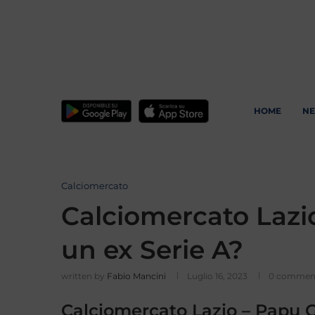
HOME
N
Calciomercato
Calciomercato Lazio,
un ex Serie A?
written by
Fabio Mancini
Luglio 16, 2023
0 commen
Calciomercato Lazio – Papu G