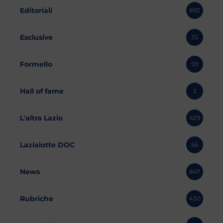
Editoriali
892
Esclusive
35
Formello
59
Hall of fame
2
L'altra Lazio
629
Lazialotte DOC
56
News
847
Rubriche
430