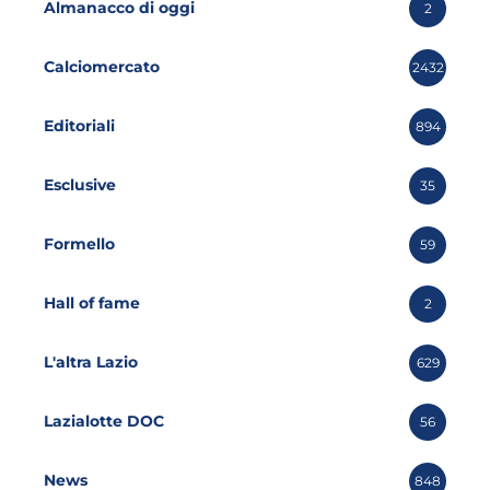
Almanacco di oggi
2
Calciomercato
2432
Editoriali
894
Esclusive
35
Formello
59
Hall of fame
2
L'altra Lazio
629
Lazialotte DOC
56
News
848