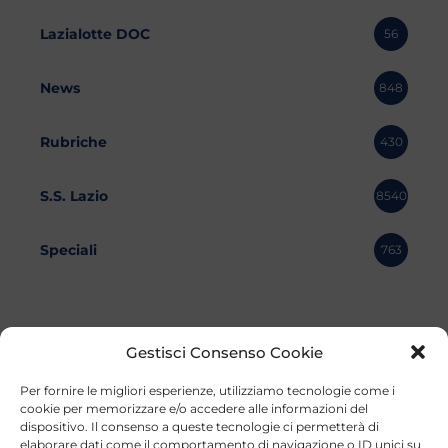
Lazialotte DOC
56
News
848
Rubriche
430
S.S. Lazio
8540
Speciali
763
Gestisci Consenso Cookie
Per fornire le migliori esperienze, utilizziamo tecnologie come i
cookie per memorizzare e/o accedere alle informazioni del
dispositivo. Il consenso a queste tecnologie ci permetterà di
elaborare dati come il comportamento di navigazione o ID unici su