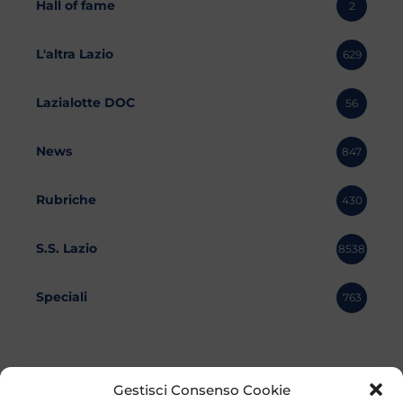
Hall of fame
2
L'altra Lazio
629
Lazialotte DOC
56
News
847
Rubriche
430
S.S. Lazio
8538
Speciali
763
Gestisci Consenso Cookie