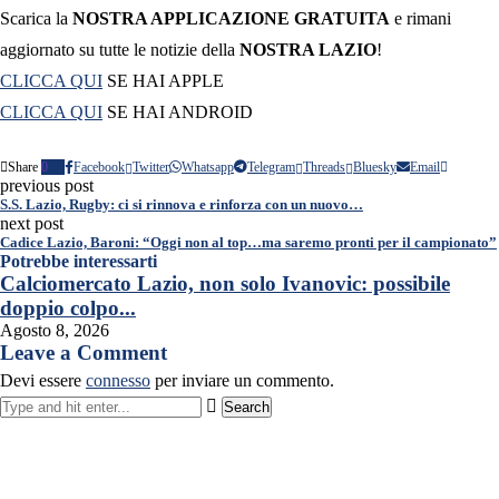
Scarica la
NOSTRA APPLICAZIONE GRATUITA
e rimani
aggiornato su tutte le notizie della
NOSTRA LAZIO
!
CLICCA QUI
SE HAI APPLE
CLICCA QUI
SE HAI ANDROID
Share
0
Facebook
Twitter
Whatsapp
Telegram
Threads
Bluesky
Email
previous post
S.S. Lazio, Rugby: ci si rinnova e rinforza con un nuovo…
next post
Cadice Lazio, Baroni: “Oggi non al top…ma saremo pronti per il campionato”
Potrebbe interessarti
Calciomercato Lazio, non solo Ivanovic: possibile
doppio colpo...
Agosto 8, 2026
Leave a Comment
Devi essere
connesso
per inviare un commento.