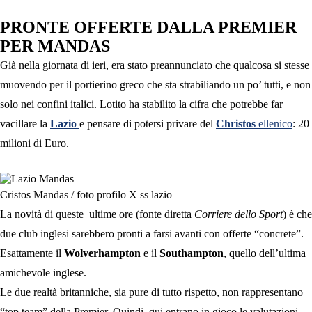
PRONTE OFFERTE DALLA PREMIER
PER MANDAS
Già nella giornata di ieri, era stato preannunciato che qualcosa si stesse
muovendo per il portierino greco che sta strabiliando un po’ tutti, e non
solo nei confini italici. Lotito ha stabilito la cifra che potrebbe far
vacillare la
Lazio
e pensare di potersi privare del
Christos
ellenico
: 20
milioni di Euro.
Cristos Mandas / foto profilo X ss lazio
La novità di queste ultime ore (fonte diretta
Corriere dello Sport
) è che
due club inglesi sarebbero pronti a farsi avanti con offerte “concrete”.
Esattamente il
Wolverhampton
e il
Southampton
, quello dell’ultima
amichevole inglese.
Le due realtà britanniche, sia pure di tutto rispetto, non rappresentano
“top team” della Premier. Quindi, qui entrano in gioco le valutazioni