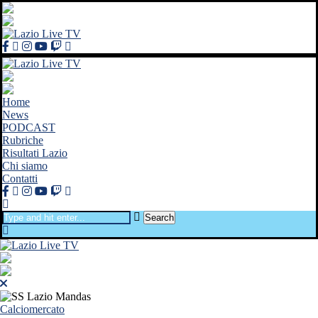
Home
News
PODCAST
Rubriche
Risultati Lazio
Chi siamo
Contatti
Search
Calciomercato