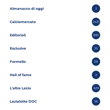
Almanacco di oggi
2
Calciomercato
2431
Editoriali
893
Esclusive
35
Formello
59
Hall of fame
2
L'altra Lazio
629
Lazialotte DOC
56