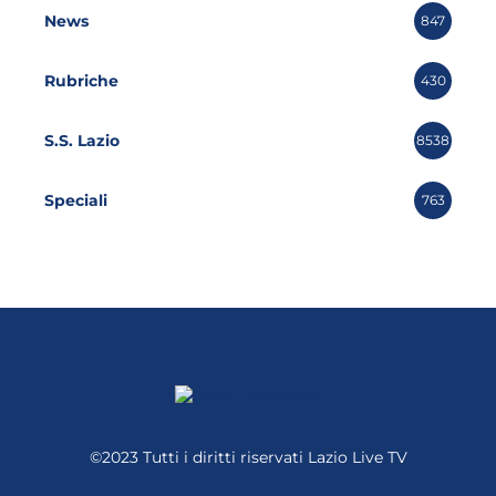
News
847
Rubriche
430
S.S. Lazio
8538
Speciali
763
©2023 Tutti i diritti riservati
Lazio Live TV