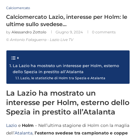
Calciomercato
Calciomercato Lazio, interesse per Holm: le
ultime sullo svedese…
by
Alessandro Zottolo
Giugno 9, 2024
0 comments
© Antonio Falaguerra - Lazio Live TV
La Lazio ha mostrato un interesse per Holm, esterno
dello Spezia in prestito all’Atalanta
Lazio, le statistiche di Holm tra Spezia e Atalanta
La Lazio ha mostrato un
interesse per Holm, esterno dello
Spezia in prestito all’Atalanta
Lazio
e
Holm
– Nell’ultima stagione di Holm con la maglia
dell
’Atalanta
,
l’esterno svedese tra campionato e coppe