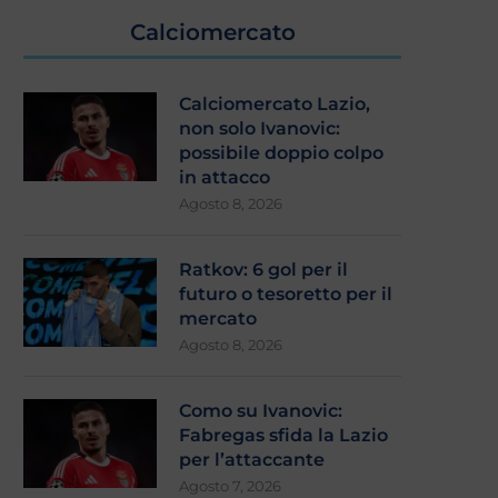
Calciomercato
Calciomercato Lazio,
non solo Ivanovic:
possibile doppio colpo
in attacco
Agosto 8, 2026
Ratkov: 6 gol per il
futuro o tesoretto per il
Calciomercato Lazio, avanza
Calciomercato Lazio, no
mercato
Hautekiet: i dettagli
Gimenez: nome nuovo p
Agosto 8, 2026
Agosto 6, 2026
Agosto 5, 2026
Como su Ivanovic:
Fabregas sfida la Lazio
per l’attaccante
Agosto 7, 2026