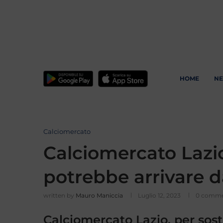
HOME
N
Calciomercato
Calciomercato Lazio
potrebbe arrivare dal
written by
Mauro Maniccia
Luglio 12, 2023
0 comme
Calciomercato Lazio, per sost