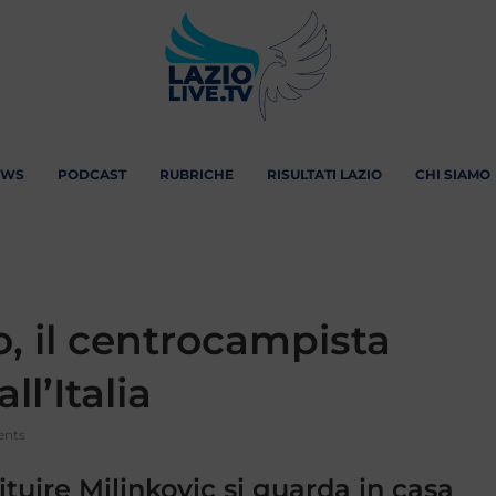
EWS
PODCAST
RUBRICHE
RISULTATI LAZIO
CHI SIAMO
, il centrocampista
l’Italia
nts
ituire Milinkovic si guarda in casa